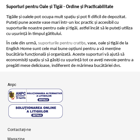
Suporturi pentru Oale și Tigăi - Ordine și Practicabilitate
Tigăile și oalele pot ocupa mult spațiu și pot fi dificil de depozitat.
Puteți pune aceste vase mari într-un loc practic și accesibil cu
suporturile noastre pentru oale și tigăi, astfel încât să le puteți utiliza
cu ușurință în timpul gătitului.
În cele din urmă,
suporturile pentru cratițe
, vase, oale și tigăi de la
English Home sunt cele mai bune opțiuni pentru a vă menține
bucătăria funcțională și organizată. Aceste suporturi vă ajută să
economisiți spațiu și să găsiți cu ușurință tot ce aveți nevoie pentru a
pregăti mese delicioase, indiferent de mărimea bucătăriei dvs.
Anpc
Contactaţi-ne
Magazine