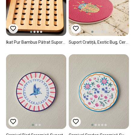
Ikat Pur Bambus Pătrat Suport Vase Calde 19.5x19.5x0.9 Cm Bej
Suport Cratiță, Exotic Bug, Ceramică, 16 Cm, Mov