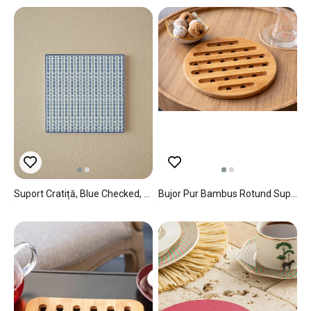
Suport Cratiță, Blue Checked, Ceramică, 16x16 Cm, Bleu
Bujor Pur Bambus Rotund Suport Vase Calde 19.5x19.5x0.9 Cm Bej