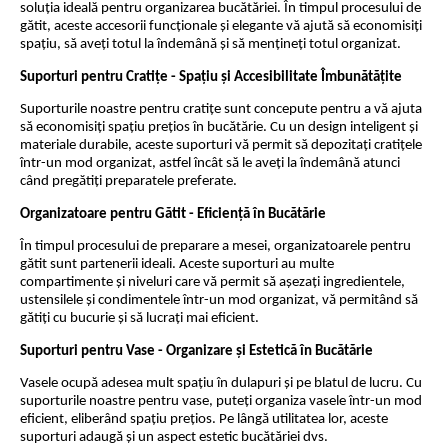
soluția ideală pentru organizarea bucătăriei. În timpul procesului de
gătit, aceste accesorii funcționale și elegante vă ajută să economisiți
spațiu, să aveți totul la îndemână și să mențineți totul organizat.
Suporturi pentru Cratițe - Spațiu și Accesibilitate Îmbunătățite
Suporturile noastre pentru cratițe sunt concepute pentru a vă ajuta
să economisiți spațiu prețios în bucătărie. Cu un design inteligent și
materiale durabile, aceste suporturi vă permit să depozitați cratițele
într-un mod organizat, astfel încât să le aveți la îndemână atunci
când pregătiți preparatele preferate.
Organizatoare pentru Gătit - Eficiență în Bucătărie
În timpul procesului de preparare a mesei, organizatoarele pentru
gătit sunt partenerii ideali. Aceste suporturi au multe
compartimente și niveluri care vă permit să așezați ingredientele,
ustensilele și condimentele într-un mod organizat, vă permitând să
gătiți cu bucurie și să lucrați mai eficient.
Suporturi pentru Vase - Organizare și Estetică în Bucătărie
Vasele ocupă adesea mult spațiu în dulapuri și pe blatul de lucru. Cu
suporturile noastre pentru vase, puteți organiza vasele într-un mod
eficient, eliberând spațiu prețios. Pe lângă utilitatea lor, aceste
suporturi adaugă și un aspect estetic bucătăriei dvs.