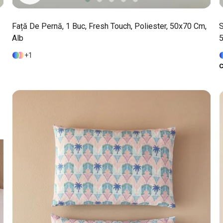
Față De Pernă, 1 Buc, Fresh Touch, Poliester, 50x70 Cm,
S
Alb
5
1
C