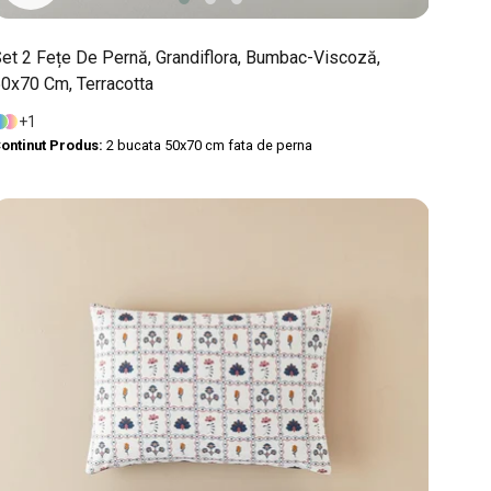
et 2 Fețe De Pernă, Grandiflora, Bumbac-Viscoză,
0x70 Cm, Terracotta
1
ontinut Produs:
2 bucata 50x70 cm fata de perna