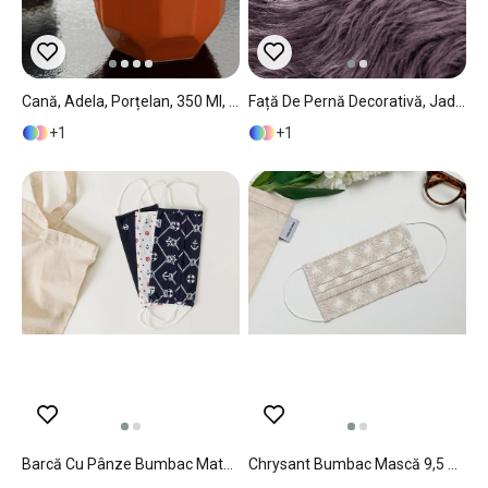
Cană, Adela, Porțelan, 350 Ml, Cărămiziu
Față De Pernă Decorativă, Jade, Acril, 45x45 Cm, Vișiniu
1
1
Barcă Cu Pânze Bumbac Material Textil Mască 9,5 X 18 Cm Alb - Bleumarin
Chrysant Bumbac Mască 9,5 X 18 Cm Piatră Închis