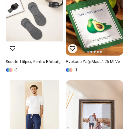
Șosete Tălpici, Pentru Bărbați, 2 Perechi, Everyday, Bumbac-Poliamidă-Elastan, Mărimea, Standart, Antracit
Avokado Yağı Mască 25 Ml Verde
3
1