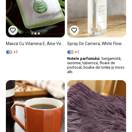
Mască Cu Vitamina E, Aloe Vera, 25 Ml, Verde
Spray De Camera, White Flowers, 400 Ml, Bej
1
1
Notele parfumului:
bergamotă,
iasomie, tuberoza, floare de
portocal, boabe de tonka și mosc
alb.