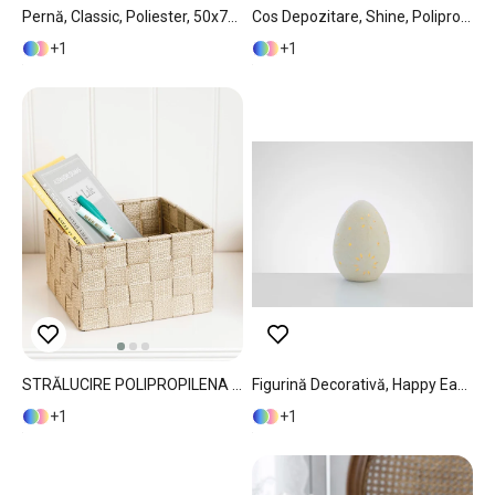
Pernă, Classic, Poliester, 50x70 Cm, Alb
Cos Depozitare, Shine, Polipropilena, 17,5x17,5x10,5 Cm, Bej
1
1
STRĂLUCIRE POLIPROPILENA COȘ 16X16X9,5 CM BURGUNDIA-GRI
Figurină Decorativă, Happy Easter, Ceramică, 11,5x11,5x15,5 Cm, Galben
1
1