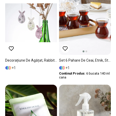
Decorațiune De Agățat, Rabbit Ear, Metal, 2x7,5x20 Cm, Roz
Set 6 Pahare De Ceai, Etnik, Sticlă, 140 Ml, Transparent
1
1
Continut Produs:
6 bucata 140 ml
cana