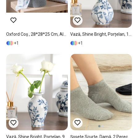
Oxford Coș , 28*28*25 Cm, Albastru İnchis
Vază, Shine Bright, Porțelan, 10x10x15 Cm, Bleu-Alb
1
1
Vază, Shine Bright, Porțelan, 9x9x15 Cm, Bleu-Alb
Șosete Scurte, Damă, 2 Perechi, Melissa, Bumbac-Poliamidă-Elastan, Mărimea, Standart, Negru - Gri