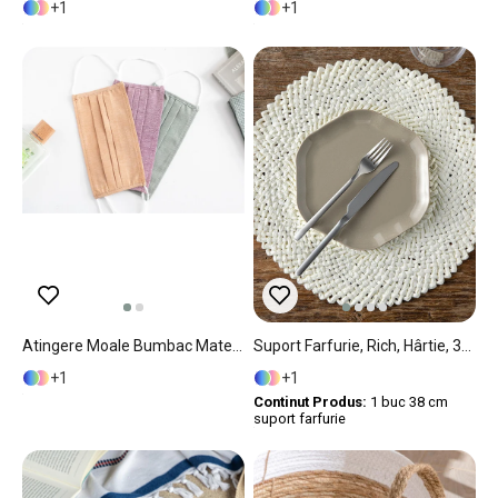
1
1
Atingere Moale Bumbac Material Textil Mască 9,5 X 18 Cm Kaki
Suport Farfurie, Rich, Hârtie, 39 Cm, Alb
1
1
Continut Produs:
1 buc 38 cm
suport farfurie