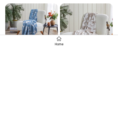
Home
Pătură Decorativă Pentru Fotoliu Sau Canapea, Alita, Bumbac-Acril, 130x170 Cm, Bleumarin
Pătură Decorativă Pentru Fotoliu Sau Canapea, Aloha, Bumbac-Acril, 130x170 Cm, Maro Deschis