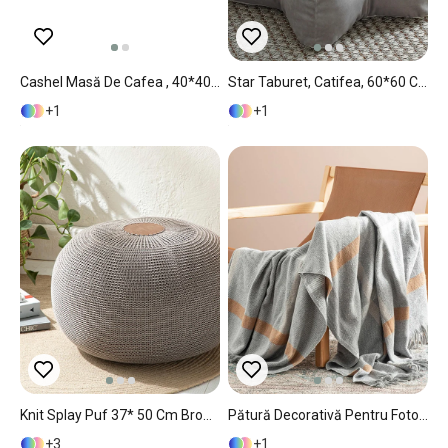
Cashel Masă De Cafea , 40*40*45 Cm, Gri-Albastru
Star Taburet, Catifea, 60*60 Cm, Roz Pudră
1
1
Knit Splay Puf 37* 50 Cm Brown
Pătură Decorativă Pentru Fotoliu Sau Canapea, Roseria, Bumbac-Bumbac Reciclat, 130x170 Cm, Gri
3
1