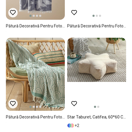
Pătură Decorativă Pentru Fotoliu Sau Canapea, Tina, Bumbac-Poliester, 130x170 Cm, Gri
Pătură Decorativă Pentru Fotoliu Sau Canapea, Agata, Bumbac-Bumbac Reciclat, 170x250 Cm, Gri - Bleumarin
Pătură Decorativă Pentru Fotoliu Sau Canapea, Adelio, Bumbac, 130x160 Cm, Verde
Star Taburet, Catifea, 60*60 Cm, Gri Deschis
2