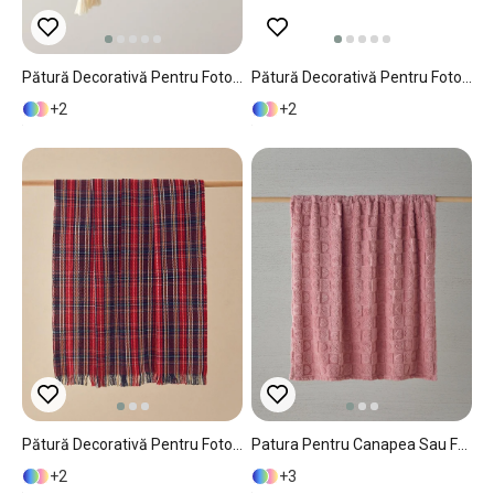
Pătură Decorativă Pentru Fotoliu Sau Canapea, LuxWrap, Acril, 130x170 Cm, Gri
Pătură Decorativă Pentru Fotoliu Sau Canapea, Rita, Bumbac-Bumbac Reciclat, 130x170 Cm, Verde Închis
2
2
Pătură Decorativă Pentru Fotoliu Sau Canapea, Rita, Bumbac-Bumbac Reciclat, 130x170 Cm, Roșu
Patura Pentru Canapea Sau Fotoliu, Fancy Love, 120x160 Cm, Poliester, Roz
2
3