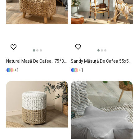
Natural Masă De Cafea , 75*36*45 Cm, Albastru-Beige
Sandy Măsuță De Cafea 55x55x87 Cm Cafeniu
1
1