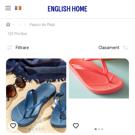
Papuci de Plajă
123 Produs
Filtrare
Clasament