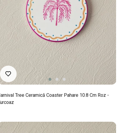
arnival Tree Ceramică Coaster Pahare 10.8 Cm Roz -
urcoaz