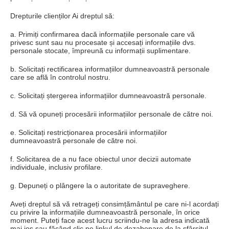
Drepturile clienților Ai dreptul să:
a.
Primiți confirmarea dacă informațiile personale care vă
privesc sunt sau nu procesate și accesați informațiile dvs.
personale stocate, împreună cu informații suplimentare.
b.
Solicitați rectificarea informațiilor dumneavoastră personale
care se află în controlul nostru.
c.
Solicitați ștergerea informațiilor dumneavoastră personale.
d.
Să vă opuneți procesării informațiilor personale de către noi.
e.
Solicitați restricționarea procesării informațiilor
dumneavoastră personale de către noi.
f.
Solicitarea de a nu face obiectul unor decizii automate
individuale, inclusiv profilare.
g.
Depuneți o plângere la o autoritate de supraveghere.
Aveți dreptul să vă retrageți consimțământul pe care ni-l acordați
cu privire la informațiile dumneavoastră personale, în orice
moment.
Puteți face acest lucru scriindu-ne la adresa indicată
mai jos sau făcând clic pe linkul de dezabonare de la sfârșitul