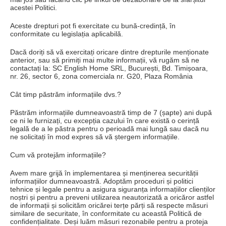
acestei Politici.
Aceste drepturi pot fi exercitate cu bună-credință, în
conformitate cu legislația aplicabilă.
Dacă doriți să vă exercitați oricare dintre drepturile menționate
anterior, sau să primiți mai multe informații, vă rugăm să ne
contactați la: SC English Home SRL, București, Bd. Timișoara,
nr.
26, sector 6, zona comerciala nr.
G20, Plaza România
Cât timp păstrăm informațiile dvs.?
Păstrăm informațiile dumneavoastră timp de 7 (șapte) ani după
ce ni le furnizați, cu excepția cazului în care există o cerință
legală de a le păstra pentru o perioadă mai lungă sau dacă nu
ne solicitați în mod expres să vă ștergem informațiile.
Cum vă protejăm informațiile?
Avem mare grijă în implementarea și menținerea securității
informațiilor dumneavoastră.
Adoptăm proceduri și politici
tehnice și legale pentru a asigura siguranța informațiilor clienților
noștri și pentru a preveni utilizarea neautorizată a oricăror astfel
de informații și solicităm oricărei terțe părți să respecte măsuri
similare de securitate, în conformitate cu această Politică de
confidențialitate.
Deși luăm măsuri rezonabile pentru a proteja