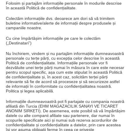
Folosim și partajăm informațiile personale în modurile descrise
în această Politică de confidențialitate.
Colectăm informațiile dvs. deoarece am dori să vă trimitem
buletine informative/alerte de informații despre produsele și
campaniile noastre.
Cu cine împărtășim informațiile pe care le colectăm
(„Destinatari”)
Nu închiriem, vindem și nu partajăm informațiile dumneavoastră
personale cu terțe părți, cu excepția celor descrise în această
Politică de confidențialitate.
Informațiile personale vor fi
dezvăluite unei terțe părți numai în măsura în care este necesar
pentru scopul specific, așa cum este stipulat în această Politică
de confidențialitate și, în acest caz, solicităm terței părți
relevante să fie de acord să proceseze și să securizeze astfel
de informații în conformitate cu confidențialitatea noastră.
Politica și legea aplicabilă.
Informațiile dumneavoastră pot fi partajate cu compania noastră
afiliată din Turcia (EHM MAGAZACILIK SANAYI VE TICARET
ANONIM SIRKETI).
De asemenea, este posibil să vă împărtășim
datele cu alte companii afiliate sau partenere, dar numai în
scopurile specificate aici și numai sub rezerva acordurilor de
confidențialitate și confidențialitate a datelor, prin care acestea
își vor asuma obligații ferme în ceea ce privește