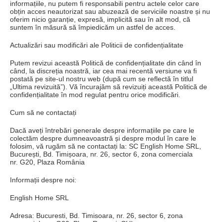
informațiile, nu putem fi responsabili pentru actele celor care
obțin acces neautorizat sau abuzează de serviciile noastre și nu
oferim nicio garanție, expresă, implicită sau în alt mod, că
suntem în măsură să împiedicăm un astfel de acces.
Actualizări sau modificări ale Politicii de confidențialitate
Putem revizui această Politică de confidențialitate din când în
când, la discreția noastră, iar cea mai recentă versiune va fi
postată pe site-ul nostru web (după cum se reflectă în titlul
„Ultima revizuită”).
Vă încurajăm să revizuiți această Politică de
confidențialitate în mod regulat pentru orice modificări.
Cum să ne contactați
Dacă aveți întrebări generale despre informațiile pe care le
colectăm despre dumneavoastră și despre modul în care le
folosim, vă rugăm să ne contactați la: SC English Home SRL,
București, Bd. Timișoara, nr.
26, sector 6, zona comerciala
nr.
G20, Plaza România
Informații despre noi:
English Home SRL
Adresa: Bucuresti, Bd. Timisoara, nr.
26, sector 6, zona