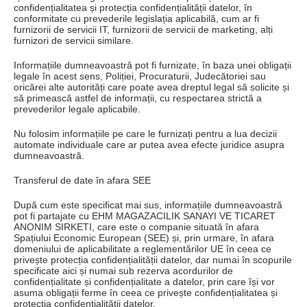
confidențialitatea și protecția confidențialității datelor, în
conformitate cu prevederile legislația aplicabilă, cum ar fi
furnizorii de servicii IT, furnizorii de servicii de marketing, alți
furnizori de servicii similare.
Informațiile dumneavoastră pot fi furnizate, în baza unei obligații
legale în acest sens, Poliției, Procuraturii, Judecătoriei sau
oricărei alte autorități care poate avea dreptul legal să solicite și
să primească astfel de informații, cu respectarea strictă a
prevederilor legale aplicabile.
Nu folosim informațiile pe care le furnizați pentru a lua decizii
automate individuale care ar putea avea efecte juridice asupra
dumneavoastră.
Transferul de date în afara SEE
După cum este specificat mai sus, informațiile dumneavoastră
pot fi partajate cu EHM MAGAZACILIK SANAYI VE TICARET
ANONIM SIRKETI, care este o companie situată în afara
Spațiului Economic European (SEE) și, prin urmare, în afara
domeniului de aplicabilitate a reglementărilor UE în ceea ce
privește protecția confidențialității datelor, dar numai în scopurile
specificate aici și numai sub rezerva acordurilor de
confidențialitate și confidențialitate a datelor, prin care își vor
asuma obligații ferme în ceea ce privește confidențialitatea și
protecția confidențialității datelor.