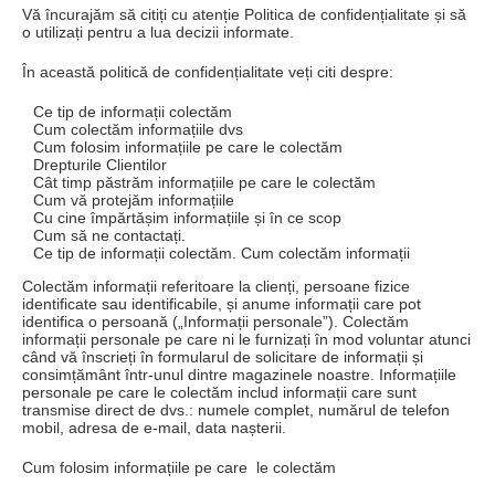
Vă încurajăm să citiți cu atenție Politica de confidențialitate și să
o utilizați pentru a lua decizii informate.
În această politică de confidențialitate veți citi despre:
Ce tip de informații colectăm
Cum colectăm informațiile dvs
Cum folosim informațiile pe care le colectăm
Drepturile Clientilor
Cât timp păstrăm informațiile pe care le colectăm
Cum vă protejăm informațiile
Cu cine împărtășim informațiile și în ce scop
Cum să ne contactați.
Ce tip de informații colectăm.
Cum colectăm informații
Colectăm informații referitoare la clienți, persoane fizice
identificate sau identificabile, și anume informații care pot
identifica o persoană („Informații personale”).
Colectăm
informații personale pe care ni le furnizați în mod voluntar atunci
când vă înscrieți în formularul de solicitare de informații și
consimțământ într-unul dintre magazinele noastre.
Informațiile
personale pe care le colectăm includ informații care sunt
transmise direct de dvs.: numele complet, numărul de telefon
mobil, adresa de e-mail, data nașterii.
Cum folosim informațiile pe care
le colectăm