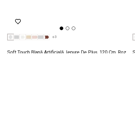
3
Soft Touch Blană Artificială, Iepure De Pluș, 120 Cm, Roz
S
Pudră
A