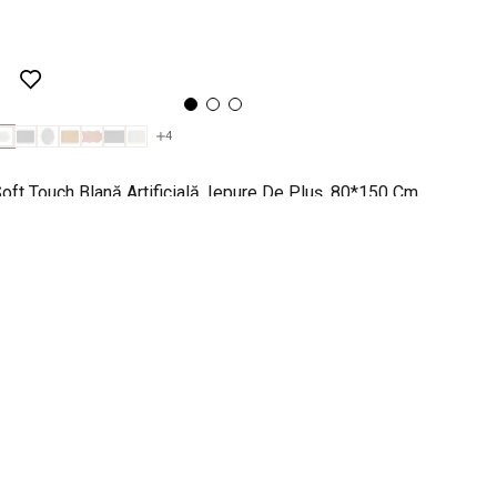
4
Covor
oft Touch Blană Artificială, Iepure De Pluș, 80*150 Cm,
rgintiu