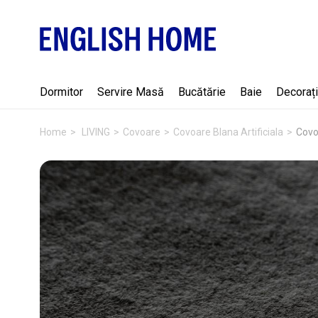
Dormitor
Servire Masă
Bucătărie
Baie
Decorați
Home
LIVING
Covoare
Covoare Blana Artificiala
Covor