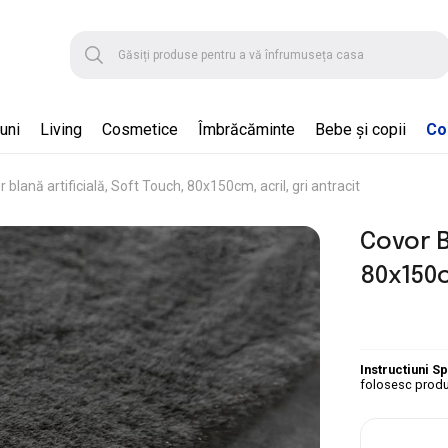
uni
Living
Cosmetice
Îmbrăcăminte
Bebe și copii
Col
 blană artificială, Soft Touch, 80x150cm, acril, gri antracit
Covor B
80x150c
Instructiuni S
folosesc produ