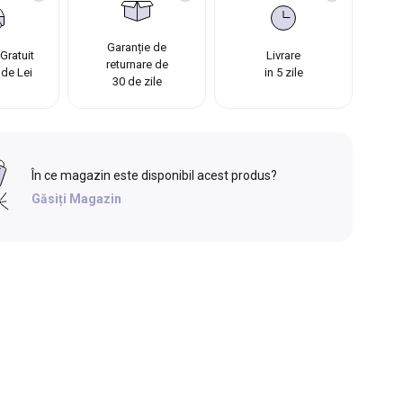
Garanție de
Gratuit
Livrare
returnare de
 de Lei
in 5 zile
30 de zile
În ce magazin este disponibil acest produs?
Găsiți Magazin