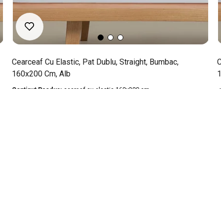
Cearceaf Cu Elastic, Pat Dublu, Straight, Bumbac,
C
160x200 Cm, Alb
1
Continut Produs:
cearşaf cu elastic 160x200 cm
C