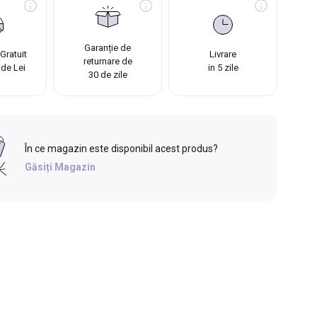
Garanție de
Gratuit
Livrare
returnare de
 de Lei
in 5 zile
30 de zile
În ce magazin este disponibil acest produs?
Găsiți Magazin