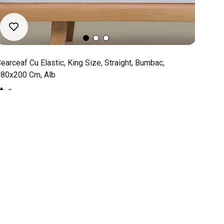
earceaf Cu Elastic, King Size, Straight, Bumbac,
Set C
80x200 Cm, Alb
Perso
3
Contin
ontinut Produs:
cearşaf cu elastic 180x200 cm
50x70 