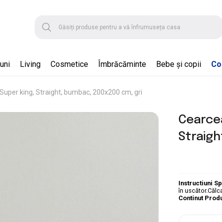
uni
Living
Cosmetice
Îmbrăcăminte
Bebe și copii
Col
 Super king, Straight, bumbac, 200x200 cm, gri
Cearcea
Straigh
Instructiuni S
în uscător.Călc
Continut Prod