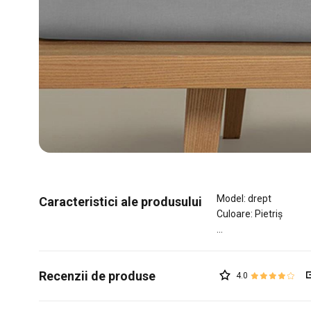
Model: drept
Caracteristici ale produsului
Culoare: Pietriș
4.0