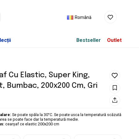
Română
ecții
Bestseller
Outlet
f Cu Elastic, Super King,
t, Bumbac, 200x200 Cm, Gri
palare:
Se poate spăla la 30°C. Se poate usca la temperatură scăzută
area se poate face dar la temperatură medie.
us:
cearşaf ce elastic 200x200 cm