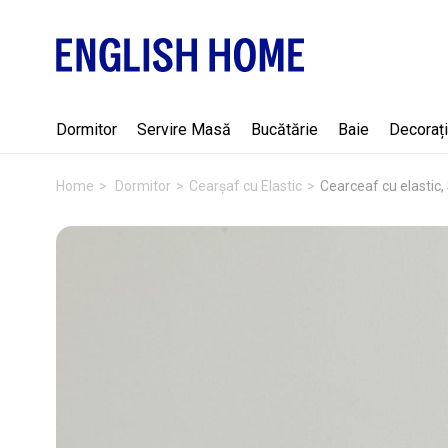
Dormitor
Servire Masă
Bucătărie
Baie
Decorați
Home
Dormitor
Cearșaf cu Elastic
Cearceaf cu elastic,